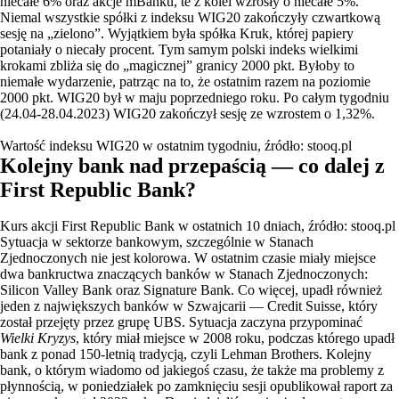
niecałe 6% oraz akcje mBanku, te z kolei wzrosły o niecałe 5%.
Niemal wszystkie spółki z indeksu WIG20 zakończyły czwartkową
sesję na „zielono”. Wyjątkiem była spółka Kruk, której papiery
potaniały o niecały procent. Tym samym polski indeks wielkimi
krokami zbliża się do „magicznej” granicy 2000 pkt. Byłoby to
niemałe wydarzenie, patrząc na to, że ostatnim razem na poziomie
2000 pkt. WIG20 był w maju poprzedniego roku. Po całym tygodniu
(24.04-28.04.2023) WIG20 zakończył sesję ze wzrostem o 1,32%.
Wartość indeksu WIG20 w ostatnim tygodniu, źródło: stooq.pl
Kolejny bank nad przepaścią — co dalej z
First Republic Bank?
Kurs akcji First Republic Bank w ostatnich 10 dniach, źródło: stooq.pl
Sytuacja w sektorze bankowym, szczególnie w Stanach
Zjednoczonych nie jest kolorowa. W ostatnim czasie miały miejsce
dwa bankructwa znaczących banków w Stanach Zjednoczonych:
Silicon Valley Bank oraz Signature Bank. Co więcej, upadł również
jeden z największych banków w Szwajcarii — Credit Suisse, który
został przejęty przez grupę UBS. Sytuacja zaczyna przypominać
Wielki Kryzys
, który miał miejsce w 2008 roku, podczas którego upadł
bank z ponad 150-letnią tradycją, czyli Lehman Brothers. Kolejny
bank, o którym wiadomo od jakiegoś czasu, że także ma problemy z
płynnością, w poniedziałek po zamknięciu sesji opublikował raport za