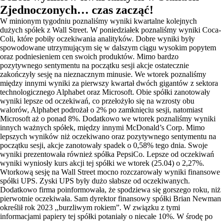
Zjednoczonych… czas zacząć!
W minionym tygodniu poznaliśmy wyniki kwartalne kolejnych
dużych spółek z Wall Street. W poniedziałek poznaliśmy wyniki Coca-
Coli, które pobiły oczekiwania analityków. Dobre wyniki były
spowodowane utrzymującym się w dalszym ciągu wysokim popytem
oraz podniesieniem cen swoich produktów. Mimo bardzo
pozytywnego sentymentu na początku sesji akcje ostatecznie
zakończyły sesję na nieznacznym minusie. We wtorek poznaliśmy
między innymi wyniki za pierwszy kwartał dwóch gigantów z sektora
technologicznego Alphabet oraz Microsoft. Obie spółki zanotowały
wyniki lepsze od oczekiwań, co przełożyło się na wzrosty obu
walorów, Alphabet podrożał o 2% po zamknięciu sesji, natomiast
Microsoft aż o ponad 8%. Dodatkowo we wtorek poznaliśmy wyniki
innych ważnych spółek, między innymi McDonald’s Corp. Mimo
lepszych wyników niż oczekiwano oraz pozytywnego sentymentu na
początku sesji, akcje zanotowały spadek o 0,58% tego dnia. Swoje
wyniki prezentowała również spółka PepsiCo. Lepsze od oczekiwań
wyniki wyniosły kurs akcji tej spółki we wtorek (25.04) o 2,27%.
Wtorkową sesję na Wall Street mocno rozczarowały wyniki finansowe
spółki UPS. Zyski UPS były dużo słabsze od oczekiwanych.
Dodatkowo firma poinformowała, że spodziewa się gorszego roku, niż
pierwotnie oczekiwała. Sam dyrektor finansowy spółki Brian Newman
określił rok 2023 ,,burzliwym rokiem”. W związku z tymi
informacjami papiery tej spółki potaniały o niecałe 10%. W środę po