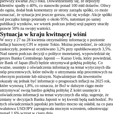
pierwszy kwartał 2023 roku. Dowiedzieliśmy się, że depozyty
klientów spadły o 40%, co stanowiło ponad 100 mld dolarów. Oliwy
do ognia, dodał brak komentarzy ze strony zarządu spółki, co może
oznaczać, że sytuacja jest jeszcze gorsza, niż się wydaje. Akcje spółki
od początku lutego potaniały o około 95%, natomiast po samej
publikacji wyników, we wtorek podczas jednej sesji papiery straciły
prawie 50% na swojej wartości.
Sytuacja w kraju kwitnącej wiśni
W nocy z 27 na 28 kwietnia otrzymaliśmy informację o poziomie
inflacji bazowej CPI w rejonie Tokio. Można powiedzieć, że odczyty
zaskoczyły, ponieważ oczekiwano 3,2% przy opublikowanych 3,5%.
Nad ranem podczas decyzji o polityce monetarnej, wypowiedział się
prezes Banku Centralnego Japonii — Kazuo Ueda, który powiedział,
że Bank of Japan (BoJ) będzie utrzymywał gołębią politykę. Co
ważne, usunięto z oświadczenia informację na temat wytycznych dla
stóp procentowych, które mówiły o utrzymania stóp procentowych na
obecnym poziomie lub niższym. Najważniejsze dla inwestorów
okazały się jednak być informacje o prognozach inflacji na 2025 rok,
które wynoszą 1,8%, co oznacza, że BoJ w dalszym ciągu może
utrzymywać swoją bardzo gołębią politykę Z kolei usunięcie z
oświadczenia informacji na temat wytycznych dla stóp, sugeruje, że
zmiany w decyzjach Banku Japonii w tej kwestii będą nadchodzić. Po
tych oświadczeniach japoński jen bardzo mocno się osłabił, na co para
walutowa USD/JPY zareagowała mocnym wzrostem, odnotowując
ponad 1,6% wzrost w ciągu dnia.