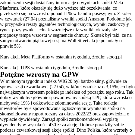
zakończeniu sesji dostaliśmy informacje o wynikach spółki Meta
Platforms, które okazały się dużo wyższe niż oczekiwania, co
przełożyło się na wzrost o ponad 11% w handlu posesyjnym. Z kolei
w czwartek (27.04) poznaliśmy wyniki spółki Amazon. Podobnie jak
w przypadku reszty gigantów technologicznych, wyniki zaskoczyły
rynek pozytywnie. Jednak ważniejsze niż wyniki, okazały się
prognozy tempa wzrostu w segmencie chmury. Skutek był taki, że na
samym otwarciu piątkowej sesji na Wall Street akcje potaniały o
prawie 5%.
Kurs akcji Meta Platforms w ostatnim tygodniu, źródło: stooq.pl
Kurs akcji UPS w ostatnim tygodniu, źródło: stooq.pl
Potężne wzrosty na GPW
W minionym tygodniu indeks WIG20 był bardzo silny, głównie za
sprawą sesji czwartkowej (27.04), w której wzrósł aż o 3,15%, co było
największym wzrostem polskiego indeksu od początku tego roku. Tak
dobry wynik był głównie spowodowany spółką LPP, która wzrosła o
niebywałe 19% i całkowicie zdominowała sesję. Taka reakcja
inwestorów była spowodowana ogłoszonymi wynikami spółki na
skonsolidowany raport roczny za okres 2022/23 oraz zapowiedzią o
wypłacie dywidendy. Zarząd spółki zarekomendował wypłatę
dywidendy w wysokości 430 zł za akcję. Dobrze poradziły sobie
podczas czwartkowej sesji akcje spółki Dino Polska, które wzrosły o