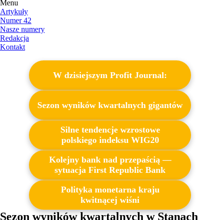
Menu
Artykuły
Numer 42
Nasze numery
Redakcja
Kontakt
W dzisiejszym Profit Journal:
Sezon wyników kwartalnych gigantów
Silne tendencje wzrostowe
polskiego indeksu WIG20
Kolejny bank nad przepaścią —
sytuacja First Republic Bank
Polityka monetarna kraju
kwitnącej wiśni
Sezon wyników kwartalnych w Stanach