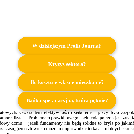
W dzisiejszym Profit Journal:
Kryzys sektora?
Ile kosztuje własne mieszkanie?
Bańka spekulacyjna, która pęknie?
atowych. Gwarantem efektywności działania ich pracy było zaspoko
morealizacja. Problemem prawidłowego spełnienia potrzeb jest zreali
wy domu – jeżeli fundamenty nie będą solidne to bryła po jakimś 
oza zasięgiem człowieka może to doprowadzić to katastrofalnych skut