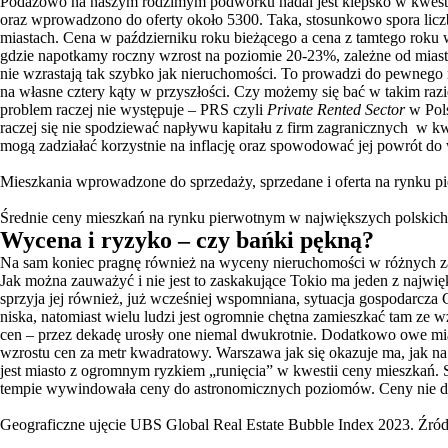
Podażowo na naszym rodzimym podwórku nadal jest kiepsko w kwestii
oraz wprowadzono do oferty około 5300. Taka, stosunkowo spora liczb
miastach. Cena w październiku roku bieżącego a cena z tamtego ro
gdzie napotkamy roczny wzrost na poziomie 20-23%, zależne od miasta.
nie wzrastają tak szybko jak nieruchomości. To prowadzi do pewnego 
na własne cztery kąty w przyszłości. Czy możemy się bać w takim razi
problem raczej nie występuje – PRS czyli
Private Rented Sector
w Pol
raczej się nie spodziewać napływu kapitału z firm zagranicznych w 
mogą zadziałać korzystnie na inflację oraz spowodować jej powrót d
Mieszkania wprowadzone do sprzedaży, sprzedane i oferta na rynku pi
Średnie ceny mieszkań na rynku pierwotnym w największych polskich 
Wycena i ryzyko – czy bańki pękną?
Na sam koniec pragnę również na wyceny nieruchomości w różnych zak
Jak można zauważyć i nie jest to zaskakujące Tokio ma jeden z najw
sprzyja jej również, już wcześniej wspomniana, sytuacja gospodarcza
niska, natomiast wielu ludzi jest ogromnie chętna zamieszkać tam ze
cen – przez dekadę urosły one niemal dwukrotnie. Dodatkowo owe mias
wzrostu cen za metr kwadratowy. Warszawa jak się okazuje ma, jak na
jest miasto z ogromnym ryzkiem „runięcia” w kwestii ceny mieszkań. 
tempie wywindowała ceny do astronomicznych poziomów. Ceny nie dost
Geograficzne ujęcie UBS Global Real Estate Bubble Index 2023. Źród