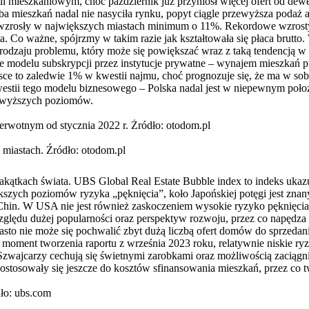
 mieszkaniowym, choć październik już przyniósł więcej ofert od dew
a mieszkań nadal nie nasyciła rynku, popyt ciągle przewyższa podaż 
ku wzrosły w największych miastach minimum o 11%. Rekordowe wzro
 Co ważne, spójrzmy w takim razie jak kształtowała się płaca brutto. 
rodzaju problemu, który może się powiększać wraz z taką tendencją w
e modelu subskrypcji przez instytucje prywatne – wynajem mieszkań pr
sce to zaledwie 1% w kwestii najmu, choć prognozuje się, że ma w sob
kwestii tego modelu biznesowego – Polska nadal jest w niepewnym po
o wyższych poziomów.
erwotnym od stycznia 2022 r. Żródło: otodom.pl
miastach. Źródło: otodom.pl
ątkach świata. UBS Global Real Estate Bubble index to indeks ukazu
iększych poziomów ryzyka „pęknięcia”, koło Japońskiej potęgi jest 
 Chin. W USA nie jest również zaskoczeniem wysokie ryzyko pęknięcia
 względu dużej popularności oraz perspektyw rozwoju, przez co napęd
to nie może się pochwalić zbyt dużą liczbą ofert domów do sprzedani
 moment tworzenia raportu z września 2023 roku, relatywnie niskie ry
Szwajcarzy cechują się świetnymi zarobkami oraz możliwością zaciągn
osowały się jeszcze do kosztów sfinansowania mieszkań, przez co tw
ło: ubs.com