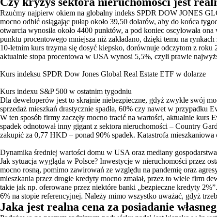
Czy kryzys sektora nieruchomości jest real
Rzućmy najpierw okiem na globalny indeks SPDR DOW JONES GLOBAL
mocno odbić osiągając pułap około 39,50 dolarów, aby do końca tygo
otwarcia wynosiła około 4400 punktów, a pod koniec oscylowała ona
punktu procentowego mniejsza niż zakładano, dzięki temu na rynkach 
10-letnim kurs trzyma się dosyć kiepsko, dorównuje odczytom z roku
aktualnie stopa procentowa w USA wynosi 5,5%, czyli prawie najwyższ
Kurs indeksu SPDR Dow Jones Global Real Estate ETF w dolarze
Kurs indexu S&P 500 w ostatnim tygodniu
Dla deweloperów jest to skrajnie niebezpieczne, gdyż zwykle swój mo
sprzedaż mieszkań drastycznie spadła, 60% czy nawet w przypadku E
W ten sposób firmy zaczęły mocno tracić na wartości, aktualnie kurs
spadek odnotował inny gigant z sektora nieruchomości – Country Gard
zakupić za 0,77 HKD – ponad 90% spadek. Katastrofa mieszkaniowa od
Dynamika średniej wartości domu w USA oraz mediany gospodarstw
Jak sytuacja wygląda w Polsce? Inwestycje w nieruchomości przez ost
mocno rosną, pomimo zawirowań ze względu na pandemię oraz agresy
mieszkania przez drogie kredyty mocno zmalał, przez to wiele firm de
takie jak np. oferowane przez niektóre banki „bezpieczne kredyty 
6% na stopie referencyjnej. Należy mimo wszystko uważać, gdyż trzeb
Jaka jest realna cena za posiadanie własne