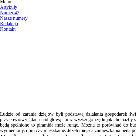
Menu
Artykuły
Numer 42
Nasze numery
Redakcja
Kontakt
Ludzie od zarania dziejów byli podstawą działania gospodarek świ
przysłowiowy „dach nad głową” oraz wyższego rzędu jak chociażby sa
będą spełnione to piramida może runąć. Można to porównać do budo
wymieniony, dom czy mieszkanie. Jeżeli miejsca zamieszkania będą p