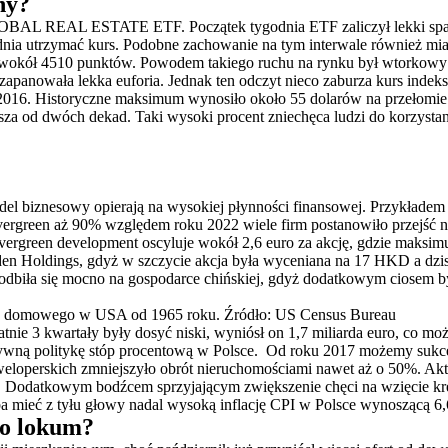
ny?
 REAL ESTATE ETF. Początek tygodnia ETF zaliczył lekki spadek 
dnia utrzymać kurs. Podobne zachowanie na tym interwale również mia
 wokół 4510 punktów. Powodem takiego ruchu na rynku był wtorkowy 
zapanowała lekka euforia. Jednak ten odczyt nieco zaburza kurs indek
 2016. Historyczne maksimum wynosiło około 55 dolarów na przełomie
a od dwóch dekad. Taki wysoki procent zniechęca ludzi do korzystani
del biznesowy opierają na wysokiej płynności finansowej. Przykładem
vergreen aż 90% względem roku 2022 wiele firm postanowiło przejść 
 Evergreen development oscyluje wokół 2,6 euro za akcję, gdzie maks
en Holdings, gdyż w szczycie akcja była wyceniana na 17 HKD a dzisi
biła się mocno na gospodarce chińskiej, gdyż dodatkowym ciosem był
a domowego w USA od 1965 roku. Źródło: US Census Bureau
atnie 3 kwartały były dosyć niski, wyniósł on 1,7 miliarda euro, co 
wną politykę stóp procentową w Polsce. Od roku 2017 możemy sukce
weloperskich zmniejszyło obrót nieruchomościami nawet aż o 50%. Aktu
2%”. Dodatkowym bodźcem sprzyjającym zwiększenie chęci na wzięcie 
a mieć z tyłu głowy nadal wysoką inflację CPI w Polsce wynoszącą 6,
go lokum?