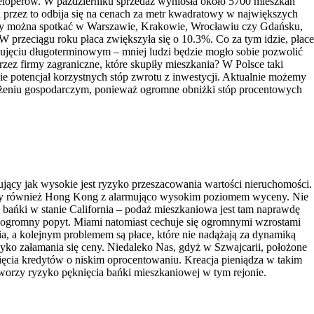
eloperów. W październiku sprzedaż wyniosła około 5700 mieszkań
a przez to odbija się na cenach za metr kwadratowy w największych
sty można spotkać w Warszawie, Krakowie, Wrocławiu czy Gdańsku,
W przeciągu roku płaca zwiększyła się o 10.3%. Co za tym idzie, płace
 ujęciu długoterminowym – mniej ludzi będzie mogło sobie pozwolić
zez firmy zagraniczne, które skupiły mieszkania? W Polsce taki
ie potencjał korzystnych stóp zwrotu z inwestycji. Aktualnie możemy
łożeniu gospodarczym, ponieważ ogromne obniżki stóp procentowych
jący jak wysokie jest ryzyko przeszacowania wartości nieruchomości.
znany również Hong Kong z alarmująco wysokim poziomem wyceny. Nie
 bańki w stanie California – podaż mieszkaniowa jest tam naprawdę
za ogromny popyt. Miami natomiast cechuje się ogromnymi wzrostami
a, a kolejnym problemem są płace, które nie nadążają za dynamiką
zyko załamania się ceny. Niedaleko Nas, gdyż w Szwajcarii, położone
ięcia kredytów o niskim oprocentowaniu. Kreacja pieniądza w takim
orzy ryzyko pęknięcia bańki mieszkaniowej w tym rejonie.