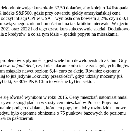
odnotowując kurs około 37,50 dolarów, aby kolejno 14 listopada
ł indeks S&P500, gdzie przy otwarciu giełdy amerykańskiej cena
odczyt inflacji CPI w USA – wyniosła ona bowiem 3,2%, czyli o 0,1
su związanego z nieruchomościami na tak krótkim interwale. W ujęciu
 2021 oraz 2022 i od tego czasu kurs sukcesywnie spadał. Dodatkowo
a z kredytów, a co za tym idzie – spadek popytu na mieszkania.
 problemów z płynnością jest wiele firm deweloperskich z Chin. Gdy
na tzw.
default debt,
czyli nie spłacanie odsetek z zaciągniętych długów.
imum osiągało nawet poziom 6,44 euro za akcję. Również ogromny
aj to już jedynie „okruchy przeszłości”, gdyż udziały możemy już
 fakt, że 30% PKB Chin to właśnie był ten sektor.
może się równać wynikom w roku 2015. Ceny mieszkań natomiast nadal
sywnie spoglądać na wzrosty cen mieszkań w Polsce. Popyt na
alnie podjęto działania, które ten popyt miałyby rozbudzić na nowo,
kredytu było ogromne obniżenie o 75 punktów bazowych do poziomu
6% za październik.