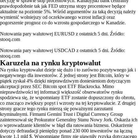
decyzję w sprawie stóp procentowych. Kanadyjski bank centralny
prawdopodobnie tak jak FED utrzyma stopy procentowe będące
aktualnie na poziomie 5%. Wśród argumentów za taką decyzją należy
wymienić wolniejszy od oczekiwanego wzrost inflacji oraz
pogorszenie prognoz co do wzrostu gospodarczego w Kanadzie.
Notowania pary walutowej EURUSD z ostatnich 5 dni. Źródło:
stooq.com
Notowania pary walutowej USDCAD z ostatnich 5 dni. Źródło:
stooq.com
Karuzela na rynku kryptowalut
Na rynku kryptowalut dzieje się dużo i to zarówno pozytywnego jak i
negatywnego dla inwestorów. Z jednej strony jest Bitcoin, który w
piątek zyskał 4% dzięki nieprawdziwym doniesieniom dotyczącym
akceptacji przez SEC Bitcoin spot ETF Blackrocka. Mimo
nieprawdziwości tej informacji większość obserwatorów rynku
spodziewa się, że wspomniany ETF zostanie dopuszczony do obrotu,
co znacząco zwiększy popyt i wzrosty na tej kryptowalucie. Z drugiej
strony gracze tego rynku mierzą się poważnymi zarzutami
kryminalnymi. Firmami Gemini Trust i Digital Currency Group
zainteresował się Prokurator Generalny Stanu Nowy Jork. Oskarża ich
o wprowadzanie klientów w błąd dla ratowania biznesu. Oskarżenie
dotyczy defraudacji pieniędzy ponad 230 000 inwestorów na łączną
kwotę 1,1 mld $. Wspomniane firmy nie ujawniły ryzyka dotyczącego