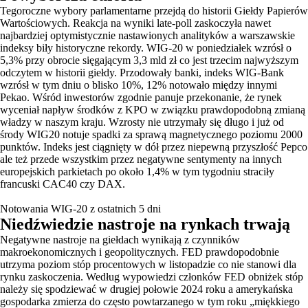
Tegoroczne wybory parlamentarne przejdą do historii Giełdy Papierów
Wartościowych. Reakcja na wyniki late-poll zaskoczyła nawet
najbardziej optymistycznie nastawionych analityków a warszawskie
indeksy biły historyczne rekordy. WIG-20 w poniedziałek wzrósł o
5,3% przy obrocie sięgającym 3,3 mld zł co jest trzecim najwyższym
odczytem w historii giełdy. Przodowały banki, indeks WIG-Bank
wzrósł w tym dniu o blisko 10%, 12% notowało między innymi
Pekao. Wśród inwestorów zgodnie panuje przekonanie, że rynek
wyceniał napływ środków z KPO w związku prawdopodobną zmianą
władzy w naszym kraju. Wzrosty nie utrzymały się długo i już od
środy WIG20 notuje spadki za sprawą magnetycznego poziomu 2000
punktów. Indeks jest ciągnięty w dół przez niepewną przyszłość Pepco
ale też przede wszystkim przez negatywne sentymenty na innych
europejskich parkietach po około 1,4% w tym tygodniu straciły
francuski CAC40 czy DAX.
Notowania WIG-20 z ostatnich 5 dni
Niedźwiedzie nastroje na rynkach trwają
Negatywne nastroje na giełdach wynikają z czynników
makroekonomicznych i geopolitycznych. FED prawdopodobnie
utrzyma poziom stóp procentowych w listopadzie co nie stanowi dla
rynku zaskoczenia. Według wypowiedzi członków FED obniżek stóp
należy się spodziewać w drugiej połowie 2024 roku a amerykańska
gospodarka zmierza do często powtarzanego w tym roku „miękkiego