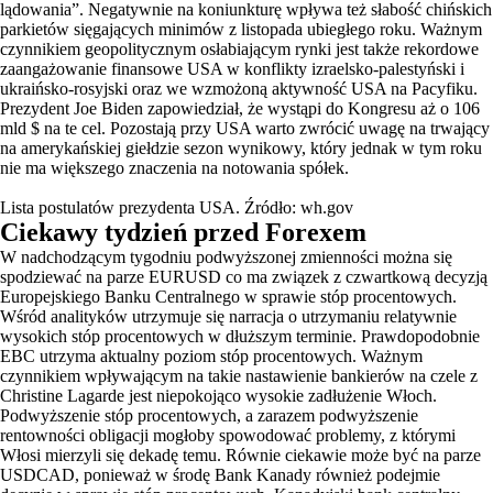
lądowania”. Negatywnie na koniunkturę wpływa też słabość chińskich
parkietów sięgających minimów z listopada ubiegłego roku. Ważnym
czynnikiem geopolitycznym osłabiającym rynki jest także rekordowe
zaangażowanie finansowe USA w konflikty izraelsko-palestyński i
ukraińsko-rosyjski oraz we wzmożoną aktywność USA na Pacyfiku.
Prezydent Joe Biden zapowiedział, że wystąpi do Kongresu aż o 106
mld $ na te cel. Pozostają przy USA warto zwrócić uwagę na trwający
na amerykańskiej giełdzie sezon wynikowy, który jednak w tym roku
nie ma większego znaczenia na notowania spółek.
Lista postulatów prezydenta USA. Źródło: wh.gov
Ciekawy tydzień przed Forexem
W nadchodzącym tygodniu podwyższonej zmienności można się
spodziewać na parze EURUSD co ma związek z czwartkową decyzją
Europejskiego Banku Centralnego w sprawie stóp procentowych.
Wśród analityków utrzymuje się narracja o utrzymaniu relatywnie
wysokich stóp procentowych w dłuższym terminie. Prawdopodobnie
EBC utrzyma aktualny poziom stóp procentowych. Ważnym
czynnikiem wpływającym na takie nastawienie bankierów na czele z
Christine Lagarde jest niepokojąco wysokie zadłużenie Włoch.
Podwyższenie stóp procentowych, a zarazem podwyższenie
rentowności obligacji mogłoby spowodować problemy, z którymi
Włosi mierzyli się dekadę temu. Równie ciekawie może być na parze
USDCAD, ponieważ w środę Bank Kanady również podejmie