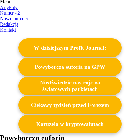
Menu
Artykuły
Numer 42
Nasze numery
Redakcja
Kontakt
W dzisiejszym Profit Journal:
Powyborcza euforia na GPW
Niedźwiedzie nastroje na
światowych parkietach
Ciekawy tydzień przed Forexem
Karuzela w kryptowalutach
Powyborcza euforia