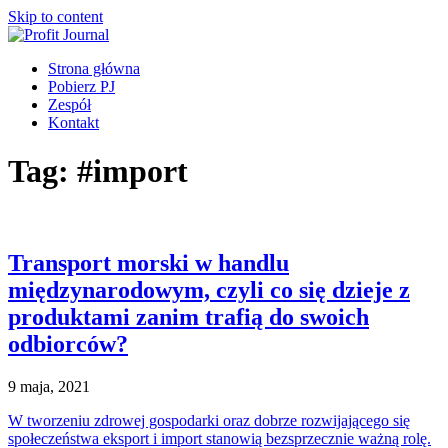
Skip to content
Strona główna
Pobierz PJ
Zespół
Kontakt
Tag:
#import
Transport morski w handlu
międzynarodowym, czyli co się dzieje z
produktami zanim trafią do swoich
odbiorców?
9 maja, 2021
W tworzeniu zdrowej gospodarki oraz dobrze rozwijającego się
społeczeństwa eksport i import stanowią bezsprzecznie ważną rolę.