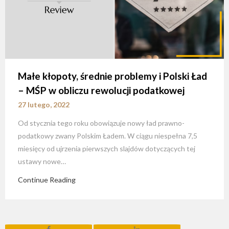
Małe kłopoty, średnie problemy i Polski Ład
– MŚP w obliczu rewolucji podatkowej
27 lutego, 2022
Od stycznia tego roku obowiązuje nowy ład prawno-
podatkowy zwany Polskim Ładem. W ciągu niespełna 7,5
miesięcy od ujrzenia pierwszych slajdów dotyczących tej
ustawy nowe…
Continue Reading