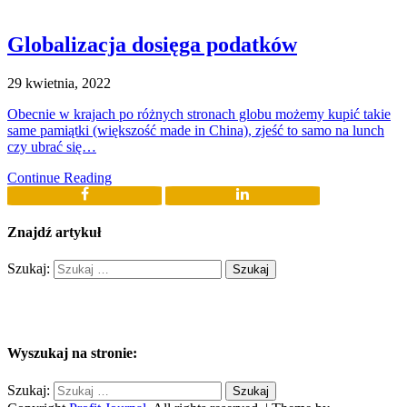
Globalizacja dosięga podatków
29 kwietnia, 2022
Obecnie w krajach po różnych stronach globu możemy kupić takie
same pamiątki (większość made in China), zjeść to samo na lunch
czy ubrać się…
Continue Reading
Znajdź artykuł
Szukaj:
Wyszukaj na stronie:
Szukaj: