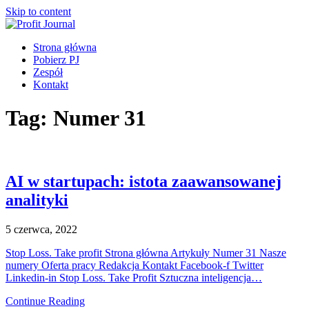
Skip to content
Strona główna
Pobierz PJ
Zespół
Kontakt
Tag:
Numer 31
AI w startupach: istota zaawansowanej
analityki
5 czerwca, 2022
Stop Loss. Take profit Strona główna Artykuły Numer 31 Nasze
numery Oferta pracy Redakcja Kontakt Facebook-f Twitter
Linkedin-in Stop Loss. Take Profit Sztuczna inteligencja…
Continue Reading