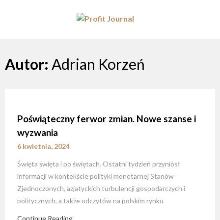
Skip
to
content
Autor:
Adrian Korzeń
Poświąteczny ferwor zmian. Nowe szanse i
wyzwania
6 kwietnia, 2024
Święta święta i po świętach. Ostatni tydzień przyniósł
informacji w kontekście polityki monetarnej Stanów
Zjednoczonych, azjatyckich turbulencji gospodarczych i
politycznych, a także odczytów na polskim rynku
Continue Reading